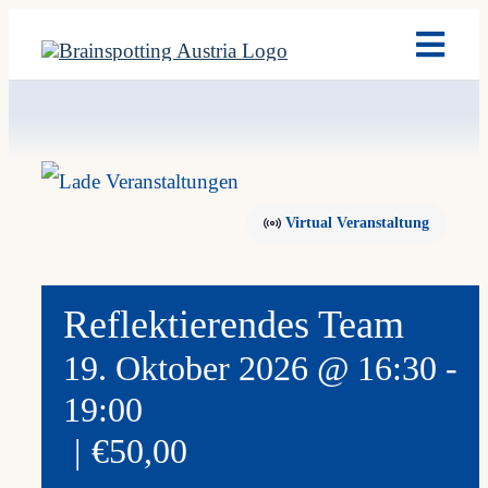
Skip
Toggl
to
Navig
content
Brain
Ausb
Virtual Veranstaltung
Term
Reflektierendes Team
Fach
19. Oktober 2026 @ 16:30
-
19:00
Team
|
€50,00
News