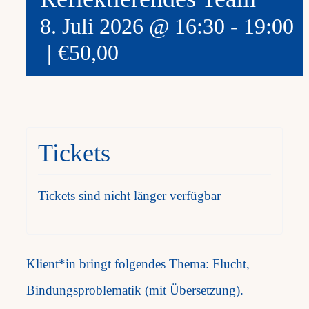
8. Juli 2026 @ 16:30
-
19:00
Frag
|
€50,00
Kont
Mein
Tickets
Tickets sind nicht länger verfügbar
Klient*in bringt folgendes Thema: Flucht,
Bindungsproblematik (mit Übersetzung).