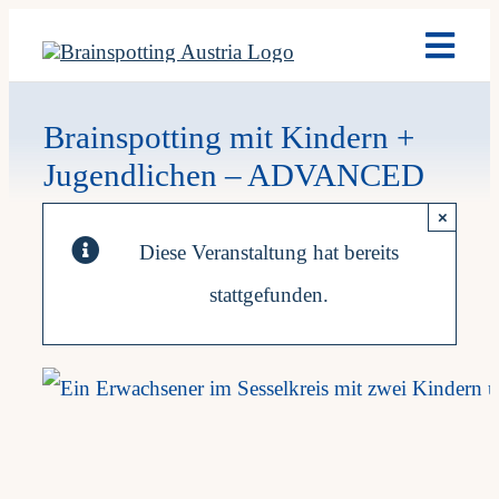
Skip
Toggl
to
Navig
content
Brain
Brainspotting mit Kindern +
Jugendlichen – ADVANCED
Ausb
×
Diese Veranstaltung hat bereits
Term
stattgefunden.
Fach
Team
News