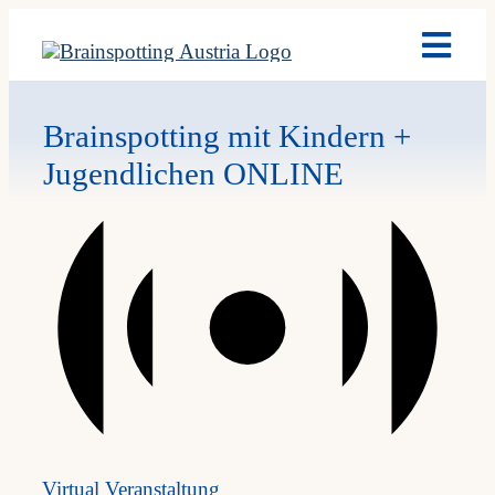
Skip
Toggl
to
Navig
content
Brain
Brainspotting mit Kindern +
Jugendlichen ONLINE
Ausb
Term
Fach
Team
News
Virtual Veranstaltung