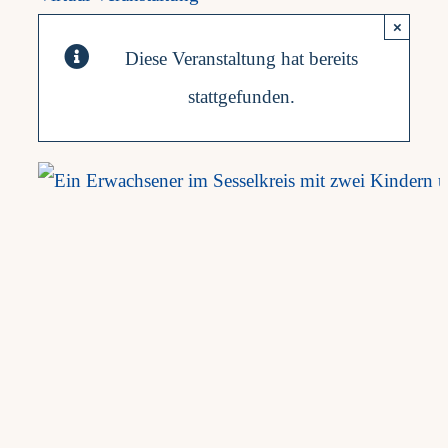
×
Frag
Diese Veranstaltung hat bereits
stattgefunden.
Kont
Mein