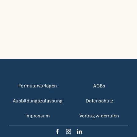
Fra
Kon
Mei
Formularvorlagen
AGBs
Ausbildungszulassung
Datenschutz
Impressum
Vertrag widerrufen