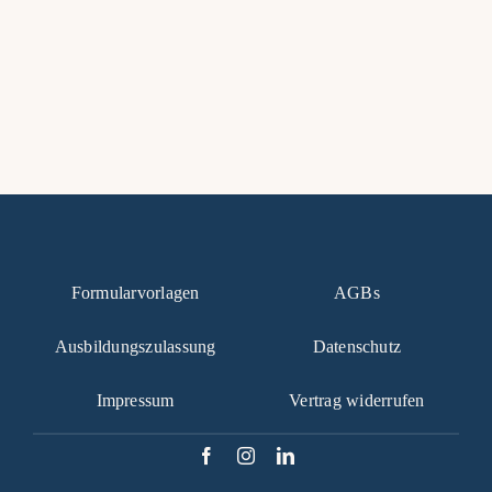
Fra
Kont
Mein
Formularvorlagen
AGBs
Ausbildungszulassung
Datenschutz
Impressum
Vertrag widerrufen