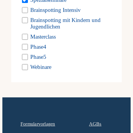
Es gibt keine Veranstaltungen an diesem Tag.
refresh
Brainspotting Intensiv
Hinweis
with
Brainspotting mit Kindern und
Jugendlichen
the
Aktueller
Masterclass
Juli
Sep.
filtered
Monat
Phase4
results.
Phase5
Kalender abonnieren
Webinare
Formularvorlagen
AGBs