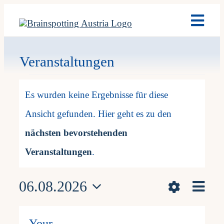
Skip
Toggl
to
Navig
content
Brain
Veranstaltungen
Veranstaltunge
Ausb
Es wurden keine Ergebnisse für diese
Ansicht gefunden. Hier geht es zu den
Term
Hinweis
nächsten bevorstehenden
Fach
Veranstaltungen
.
Vera
06.08.2026
Team
Ansicht
Monat
Datum
Hide
Ans
Filters
Kalender
M
Montag
D
Dienstag
M
Mittwoch
D
Donnerstag
F
Freitag
S
Samsta
S
Son
Navigat
Changing
wählen.
News
filters
Your