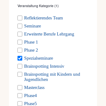
will
2026
Veranstaltung Kategorie
(1)
Open
cause
Frag
filter
Kinder und Jugendliche – Wien
Reflektierendes Team
Veranstaltung
the
Seminare
Kategorie
Kont
Seminarraum 1140
Penzinger Straße
list
Erweiterte Berufe Lehrgang
48, Wien, Österreich
of
Phase 1
Mein
events
Tickets kaufen
€725,00 – €775,00
Phase 2
to
Spezialseminare
Mo.
refresh
Brainspotting Intensiv
14
14. September 2026
-
18. September
with
Brainspotting mit Kindern und
2026
Jugendlichen
the
Masterclass
Brainspotting – Intensiv
filtered
Phase4
results.
Phase5
Häuplhof
Mühlbach 1, Attersee am