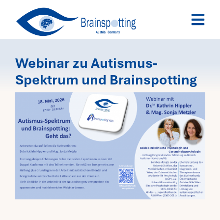
Skip
Togg
to
Navi
content
Brainspotting
Webinar zu Autismus-
Spektrum und Brainspotting
Ausbildung
Termine
Fachpersonen
Team
News