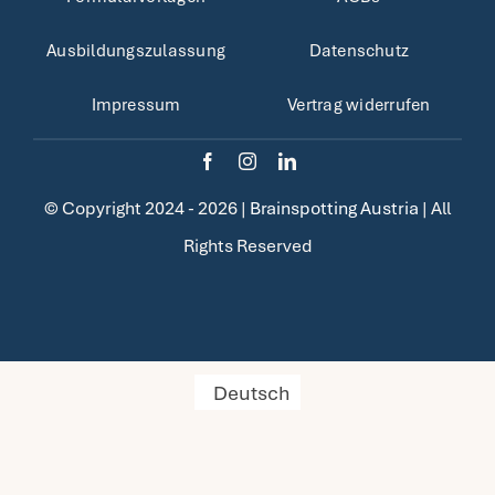
Fragen FAQ
Ausbildungszulassung
Datenschutz
Impressum
Vertrag widerrufen
Kontakt
Mein Account
© Copyright 2024 - 2026 |
Brainspotting Austria
| All
Rights Reserved
Deutsch