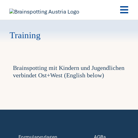
Skip
Togg
to
Navi
content
Brainspotting
Training
Ausbildung
Brainspotting mit Kindern und Jugendlichen
Termine
verbindet Ost+West (English below)
Fachpersonen
Team
News
Formularvorlagen
AGBs