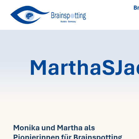
Skip
Br
to
content
MarthaSJa
Monika und Martha als
Pionierinnen für Brainspotting