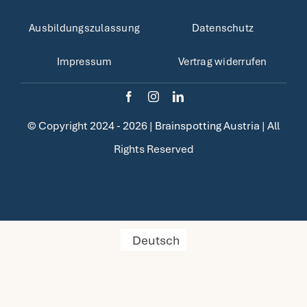
Ausbildungszulassung
Datenschutz
Fragen FAQ
Impressum
Vertrag widerrufen
Kontakt
Mein Account
© Copyright 2024 - 2026 |
Brainspotting Austria
| All
Rights Reserved
Deutsch