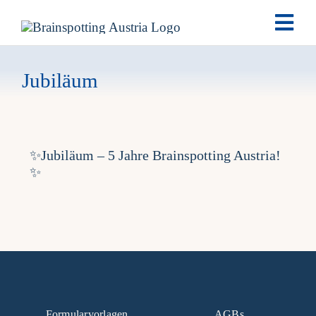
Skip
Togg
to
Navi
content
Brainspotting
Jubiläum
Ausbildung
✨Jubiläum – 5 Jahre Brainspotting Austria!
Termine
✨
Fachpersonen
Team
News
Formularvorlagen
AGBs