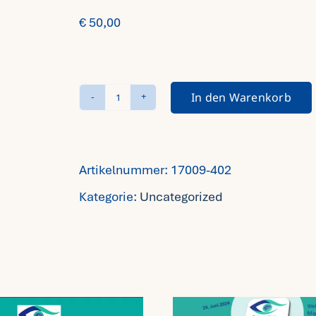
€
50,00
In den Warenkorb
Reflektierendes
Team
-
Artikelnummer:
17009-402
03/25
Kategorie:
Uncategorized
-
Online
Menge