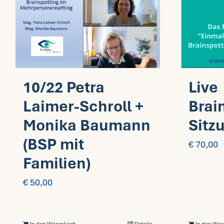
Live
10/22 Petra
Brai
Laimer-Schroll +
Sitz
Monika Baumann
(BSP mit
€
70,00
Familien)
€
50,00