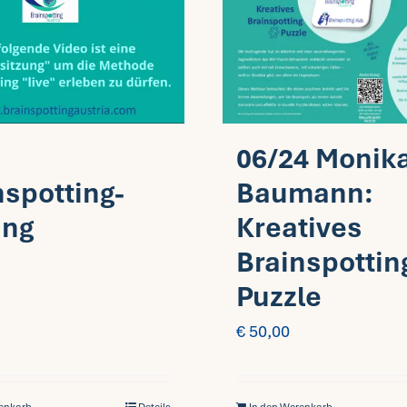
06/24 Monik
nspotting-
Baumann:
ung
Kreatives
Brainspottin
Puzzle
€
50,00