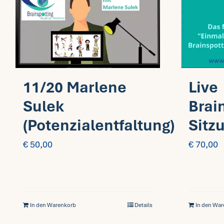
Live
11/20 Marlene
Brai
Sulek
Sitz
(Potenzialentfaltung)
€
70,00
€
50,00
In den Warenkorb
Details
In den Wa