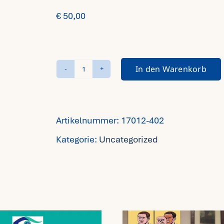
€
50,00
In den Warenkorb
Reflektierendes
Team
-
Artikelnummer:
17012-402
02/25
Kategorie:
Uncategorized
-
Online
Menge