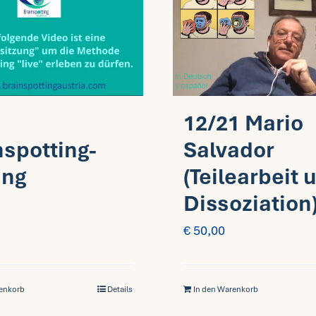
12/21 Mario
nspotting-
Salvador
ung
(Teilearbeit 
Dissoziation
€
50,00
renkorb
Details
In den Warenkorb