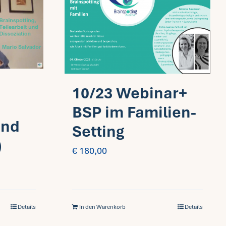
10/23 Webinar+
BSP im Familien-
und
Setting
)
€
180,00
Details
In den Warenkorb
Details