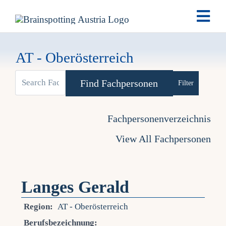
Skip
Togg
to
Navi
content
Brai
AT - Oberösterreich
Ausb
Advanced Se
Ter
Fachpersonenverzeichnis
View All Fachpersonen
Fach
Tea
Langes Gerald
Region:
AT - Oberösterreich
New
Berufsbezeichnung: