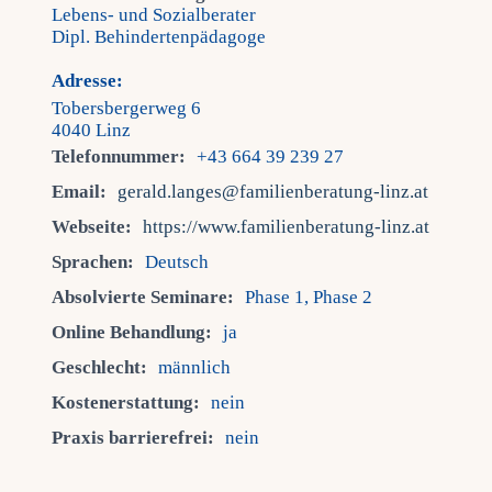
Lebens- und Sozialberater
Dipl. Behindertenpädagoge
Fra
Adresse:
Tobersbergerweg 6
Kont
4040 Linz
Telefonnummer:
+43 664 39 239 27
Email:
gerald.langes@familienberatung-linz.at
Mein
Webseite:
https://www.familienberatung-linz.at
Sprachen:
Deutsch
Absolvierte Seminare:
Phase 1, Phase 2
Online Behandlung:
ja
Geschlecht:
männlich
Kostenerstattung:
nein
Praxis barrierefrei:
nein