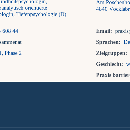
undheitspsychologin,
Am Poschenh
nalytisch orientierte
4840 Vöcklabr
ologin, Tiefenpsychologie (D)
8 608 44
Email:
praxi
-sammer.at
Sprachen:
De
1, Phase 2
Zielgruppen:
Geschlecht:
w
Praxis barriere