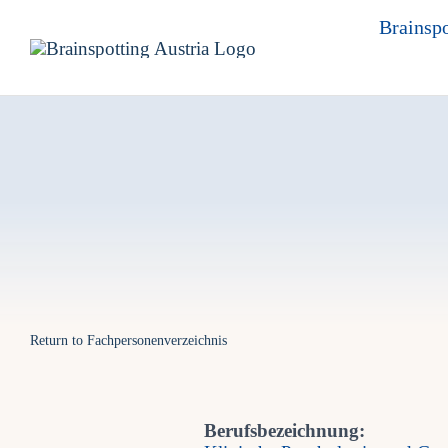
Skip
Brainspo
to
content
Return to Fachpersonenverzeichnis
Berufsbezeichnung: