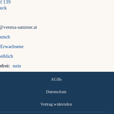
of 139
uck
s@verena-sammer.at
utsch
Erwachsene
eiblich
frei:
nein
AGBs
Datenschutz
Vertrag widerrufen