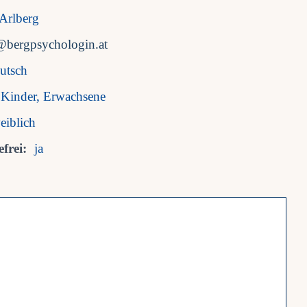
Arlberg
@bergpsychologin.at
utsch
Kinder, Erwachsene
eiblich
frei:
ja