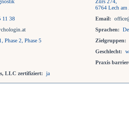
gnostik
Zürs 274,
6764 Lech am 
 11 38
Email:
office
chologin.at
Sprachen:
De
1, Phase 2, Phase 5
Zielgruppen:
Geschlecht:
w
Praxis barriere
, LLC zertifiziert:
ja