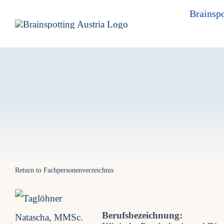
Skip
Brainspo
to
content
Return to Fachpersonenverzeichnis
Berufsbezeichnung: