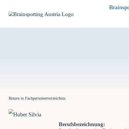
Skip
Brainspo
to
content
Return to Fachpersonenverzeichnis
Berufsbezeichnung: