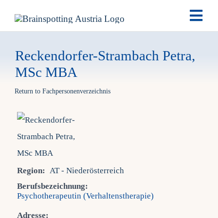
Skip
Togg
to
Navi
content
Brai
Reckendorfer-Strambach Petra,
MSc MBA
Ausb
Return to Fachpersonenverzeichnis
Ter
Fach
Region:
AT - Niederösterreich
Tea
Berufsbezeichnung:
Psychotherapeutin (Verhaltenstherapie)
New
Adresse: