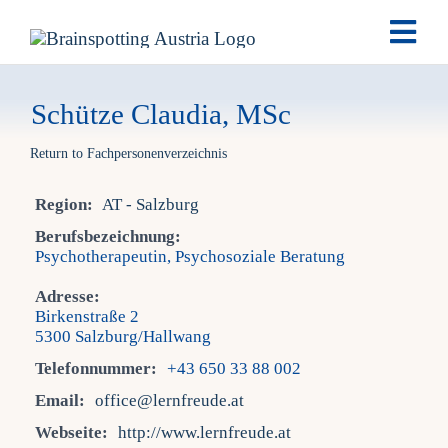
Skip
Togg
to
Navi
content
Brai
Schütze Claudia, MSc
Return to Fachpersonenverzeichnis
Ausb
Region:
AT - Salzburg
Ter
Berufsbezeichnung:
Psychotherapeutin, Psychosoziale Beratung
Fach
Adresse:
Birkenstraße 2
5300 Salzburg/Hallwang
Tea
Telefonnummer:
+43 650 33 88 002
Email:
office@lernfreude.at
New
Webseite:
http://www.lernfreude.at