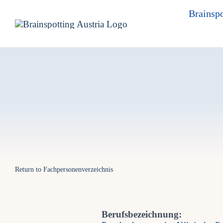
Skip
Brainspo
to
content
Return to Fachpersonenverzeichnis
Berufsbezeichnung: