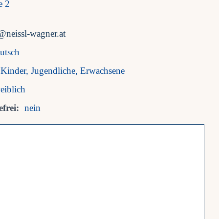
ße 2
@neissl-wagner.at
utsch
Kinder, Jugendliche, Erwachsene
eiblich
frei:
nein