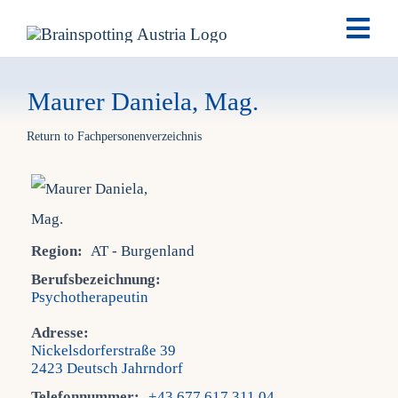
Skip
Togg
to
Navi
content
Brai
Maurer Daniela, Mag.
Return to Fachpersonenverzeichnis
Ausb
Ter
Region:
AT - Burgenland
Fach
Berufsbezeichnung:
Psychotherapeutin
Tea
Adresse:
Nickelsdorferstraße 39
2423 Deutsch Jahrndorf
New
Telefonnummer:
+43 677 617 311 04