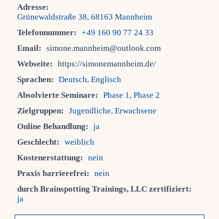
Adresse:
Grünewaldstraße 38, 68163 Mannheim
Fra
Telefonnummer:
+49 160 90 77 24 33
Email:
simone.mannheim@outlook.com
Kont
Webseite:
https://simonemannheim.de/
Sprachen:
Deutsch, Englisch
Mein
Absolvierte Seminare:
Phase 1, Phase 2
Zielgruppen:
Jugendliche, Erwachsene
Online Behandlung:
ja
Geschlecht:
weiblich
Kostenerstattung:
nein
Praxis barrierefrei:
nein
durch Brainspotting Trainings, LLC zertifiziert:
ja