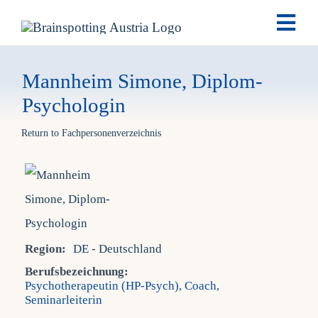
Skip
Togg
to
Navi
content
Brai
Mannheim Simone, Diplom-
Psychologin
Ausb
Return to Fachpersonenverzeichnis
Ter
Fach
Region:
DE - Deutschland
Tea
Berufsbezeichnung:
Psychotherapeutin (HP-Psych), Coach,
Seminarleiterin
New