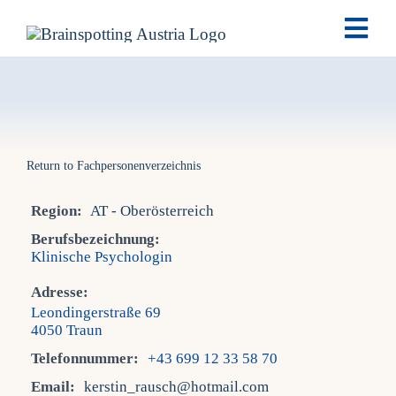
Skip
Togg
to
Navi
content
Brai
Ausb
Return to Fachpersonenverzeichnis
Ter
Region:
AT - Oberösterreich
Berufsbezeichnung:
Klinische Psychologin
Fach
Adresse:
Leondingerstraße 69
Tea
4050 Traun
Telefonnummer:
+43 699 12 33 58 70
New
Email:
kerstin_rausch@hotmail.com