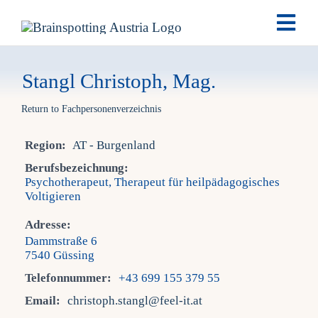
Skip
Togg
to
Navi
content
Brai
Stangl Christoph, Mag.
Return to Fachpersonenverzeichnis
Ausb
Region:
AT - Burgenland
Ter
Berufsbezeichnung:
Psychotherapeut, Therapeut für heilpädagogisches
Voltigieren
Fach
Adresse:
Dammstraße 6
Tea
7540 Güssing
Telefonnummer:
+43 699 155 379 55
Email:
christoph.stangl@feel-it.at
New