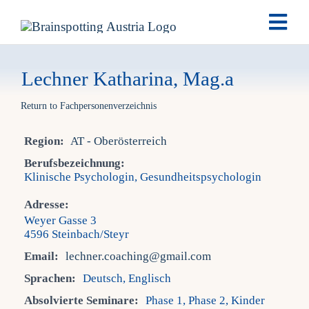
Skip
Togg
to
Navi
content
Brai
Lechner Katharina, Mag.a
Return to Fachpersonenverzeichnis
Ausb
Region:
AT - Oberösterreich
Ter
Berufsbezeichnung:
Klinische Psychologin, Gesundheitspsychologin
Fach
Adresse:
Weyer Gasse 3
4596 Steinbach/Steyr
Tea
Email:
lechner.coaching@gmail.com
Sprachen:
Deutsch, Englisch
New
Absolvierte Seminare:
Phase 1, Phase 2, Kinder