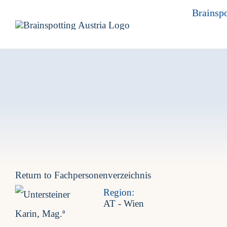
Skip
Brainspo
to
content
Return to Fachpersonenverzeichnis
Region:
AT - Wien