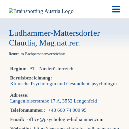
Skip
Togg
to
Navi
content
Brai
Ludhammer-Mattersdorfer
Claudia, Mag.nat.rer.
Ausb
Return to Fachpersonenverzeichnis
Ter
Region:
AT - Niederösterreich
Berufsbezeichnung:
Klinische Psychologin und Gesundheitspsychologin
Fach
Adresse:
Langenloiserstraße 17 A, 3552 Lengenfeld
Tea
Telefonnummer:
+43 660 74 000 95
Email:
office@psychologie-ludhammer.com
New
Webseite:
https://www.psychologie-ludhammer.com