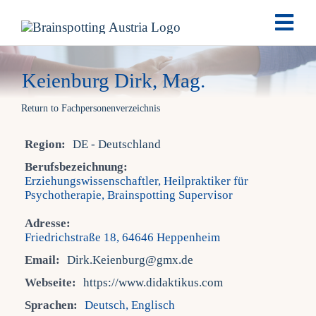
Skip
Togg
to
Navi
content
Brainspotting
Keienburg Dirk, Mag.
Return to Fachpersonenverzeichnis
Ausbildung
Region:
DE - Deutschland
Termine
Berufsbezeichnung:
Erziehungswissenschaftler, Heilpraktiker für
Psychotherapie, Brainspotting Supervisor
Fachpersonen
Adresse:
Friedrichstraße 18, 64646 Heppenheim
Team
Email:
Dirk.Keienburg@gmx.de
Webseite:
https://www.didaktikus.com
News
Sprachen:
Deutsch, Englisch