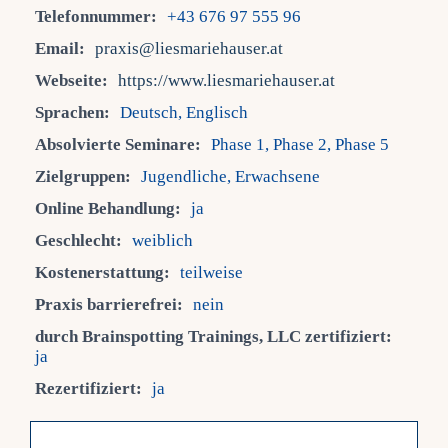
Telefonnummer:
+43 676 97 555 96
Email:
praxis@liesmariehauser.at
Fra
Webseite:
https://www.liesmariehauser.at
Sprachen:
Deutsch, Englisch
Kont
Absolvierte Seminare:
Phase 1, Phase 2, Phase 5
Zielgruppen:
Jugendliche, Erwachsene
Mein
Online Behandlung:
ja
Geschlecht:
weiblich
Kostenerstattung:
teilweise
Praxis barrierefrei:
nein
durch Brainspotting Trainings, LLC zertifiziert:
ja
Rezertifiziert:
ja