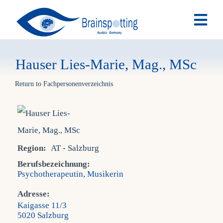
Skip
Togg
to
Navi
content
Brai
Hauser Lies-Marie, Mag., MSc
Ausb
Return to Fachpersonenverzeichnis
Ter
Region:
AT - Salzburg
Fach
Berufsbezeichnung:
Psychotherapeutin, Musikerin
Tea
Adresse:
Kaigasse 11/3
5020 Salzburg
New