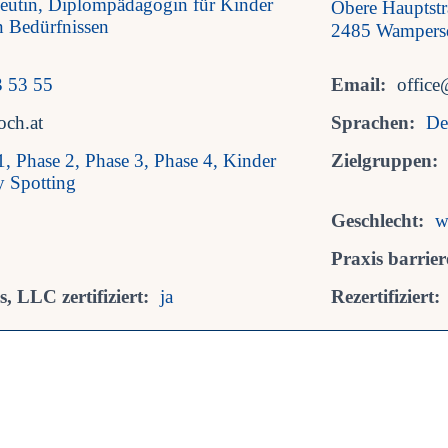
peutin, Diplompädagogin für Kinder
Obere Hauptst
n Bedürfnissen
2485 Wampers
 53 55
Email:
office
och.at
Sprachen:
De
1, Phase 2, Phase 3, Phase 4, Kinder
Zielgruppen:
y Spotting
Geschlecht:
w
Praxis barriere
, LLC zertifiziert:
ja
Rezertifiziert: