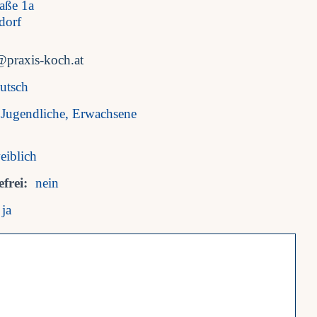
raße 1a
dorf
@praxis-koch.at
utsch
Jugendliche, Erwachsene
eiblich
frei:
nein
ja