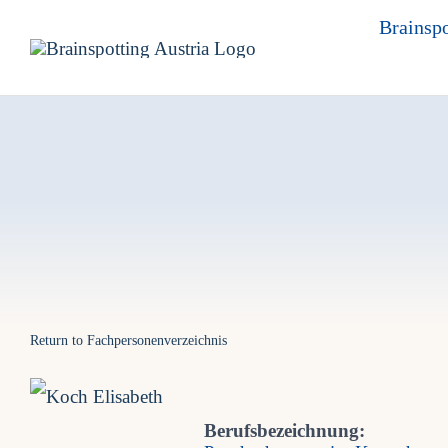
Skip
Brainspo
to
content
Return to Fachpersonenverzeichnis
Berufsbezeichnung: