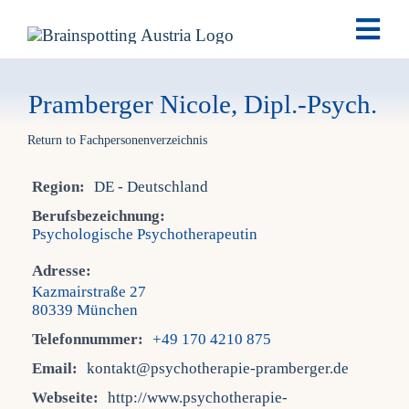
Skip
Togg
to
Navi
content
Brai
Pramberger Nicole, Dipl.-Psych.
Return to Fachpersonenverzeichnis
Ausb
Region:
DE - Deutschland
Ter
Berufsbezeichnung:
Psychologische Psychotherapeutin
Fach
Adresse:
Kazmairstraße 27
80339 München
Tea
Telefonnummer:
+49 170 4210 875
Email:
kontakt@psychotherapie-pramberger.de
New
Webseite:
http://www.psychotherapie-