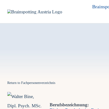
Skip
Brainspo
to
content
Return to Fachpersonenverzeichnis
Berufsbezeichnung: