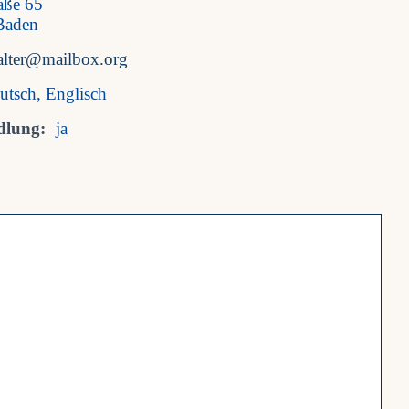
aße 65
Baden
alter@mailbox.org
utsch, Englisch
dlung:
ja