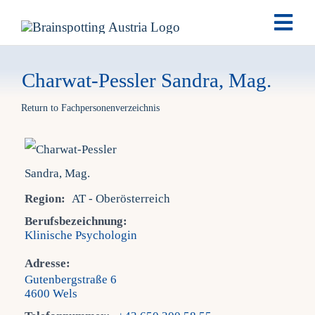
Skip
Togg
to
Navi
content
Brai
Charwat-Pessler Sandra, Mag.
Return to Fachpersonenverzeichnis
Ausb
Ter
Region:
AT - Oberösterreich
Fach
Berufsbezeichnung:
Klinische Psychologin
Tea
Adresse:
Gutenbergstraße 6
4600 Wels
New