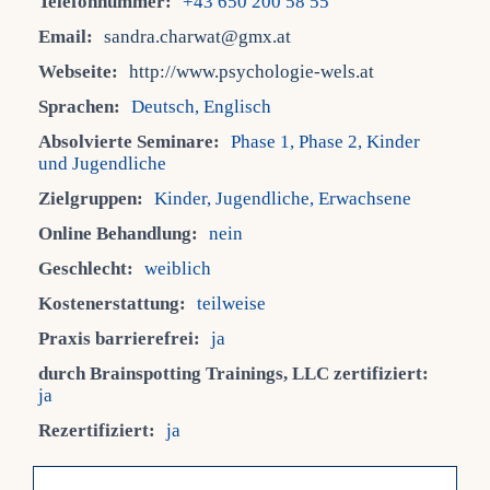
Telefonnummer:
+43 650 200 58 55
Email:
sandra.charwat@gmx.at
Fra
Webseite:
http://www.psychologie-wels.at
Sprachen:
Deutsch, Englisch
Kont
Absolvierte Seminare:
Phase 1, Phase 2, Kinder
und Jugendliche
Mein
Zielgruppen:
Kinder, Jugendliche, Erwachsene
Online Behandlung:
nein
Geschlecht:
weiblich
Kostenerstattung:
teilweise
Praxis barrierefrei:
ja
durch Brainspotting Trainings, LLC zertifiziert:
ja
Rezertifiziert:
ja