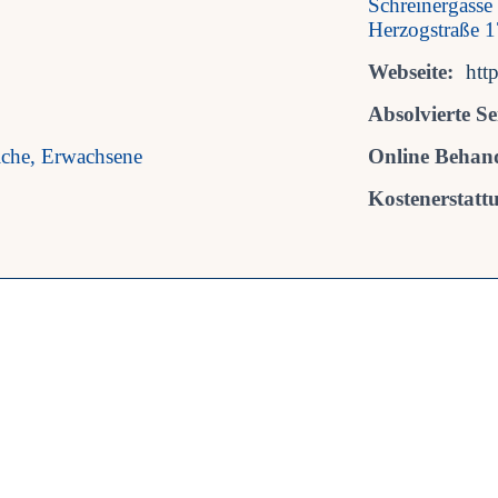
Schreinergasse 
Herzogstraße 
Webseite:
htt
Absolvierte S
iche, Erwachsene
Online Behan
Kostenerstatt