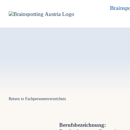
Skip
Brainspo
to
content
Return to Fachpersonenverzeichnis
Berufsbezeichnung: