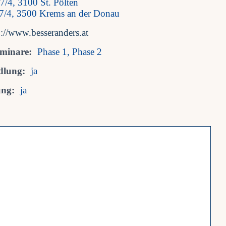
7/4, 3100 St. Pölten
17/4, 3500 Krems an der Donau
p://www.besseranders.at
eminare:
Phase 1, Phase 2
dlung:
ja
ung:
ja