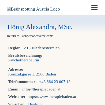
Skip
Togg
to
Navi
content
Brai
Hönig Alexandra, MSc.
Return to Fachpersonenverzeichnis
Ausb
Region:
AT - Niederösterreich
Ter
Berufsbezeichnung:
Psychotherapeutin
Fach
Adresse:
Komzakgasse 1, 2500 Baden
Telefonnummer:
+43 664 23 007 18
Tea
Email:
info@therapiebaden.at
Webseite:
https://www.therapiebaden.at
New
Sprachen:
Deutsch