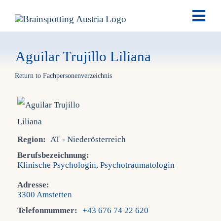
Skip
Togg
to
Navi
content
Brai
Aguilar Trujillo Liliana
Return to Fachpersonenverzeichnis
Ausb
Ter
Region:
AT - Niederösterreich
Fach
Berufsbezeichnung:
Klinische Psychologin, Psychotraumatologin
Tea
Adresse:
3300 Amstetten
New
Telefonnummer:
+43 676 74 22 620