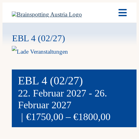
Skip
Toggl
to
Navig
content
Brain
EBL 4 (02/27)
Ausb
Term
EBL 4 (02/27)
22. Februar 2027
-
26.
Fach
Februar 2027
|
€1750,00 – €1800,00
Team
News