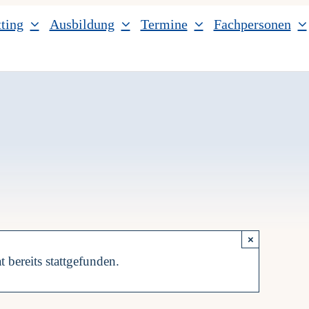
ting
Ausbildung
Termine
Fachpersonen
×
t bereits stattgefunden.