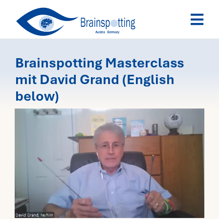
Skip
Togg
to
Navi
content
Brainspotting
Brainspotting Masterclass
mit David Grand (English
Ausbildung
below)
Termine
Fachpersonen
Team
News