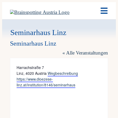
Skip
Toggl
to
Navig
content
Brain
​Seminarhaus Linz
​Seminarhaus Linz
Ausb
« Alle Veranstaltungen
Term
Adresse
Harrachstraße 7
Linz
,
4020
Austria
Wegbeschreibung
Webseite
https://www.dioezese-
Fach
linz.at/institution/8146/seminarhaus
Team
News