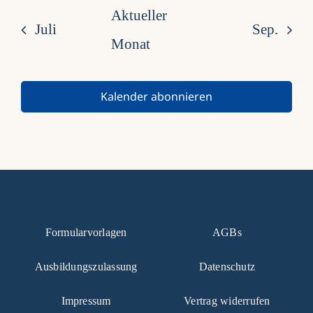
with
Aktueller
Juli
Sep.
the
Monat
filtered
results.
Kalender abonnieren
Formularvorlagen
AGBs
Ausbildungszulassung
Datenschutz
Impressum
Vertrag widerrufen