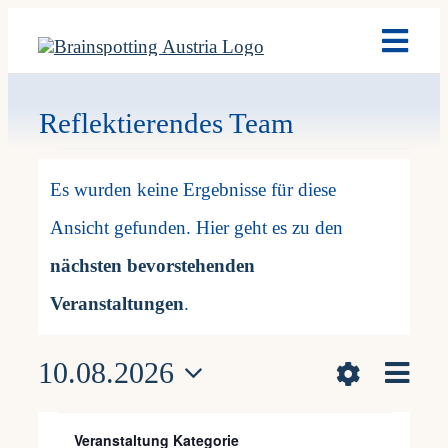
Skip
Toggl
to
Navig
content
Brain
Reflektierendes Team
Veranstaltunge
Ausb
Es wurden keine Ergebnisse für diese
Ansicht gefunden. Hier geht es zu den
Term
Hinweis
nächsten bevorstehenden
Fach
Veranstaltungen
.
Vera
10.08.2026
Team
Ansicht
Monat
Datum
Hide
Ans
Filters
Kalender
M
Montag
D
Dienstag
M
Mittwoch
D
Donnerstag
F
Freitag
S
Samsta
S
Son
Navigat
Changing
wählen.
News
Veranstaltung Kategorie
Filters