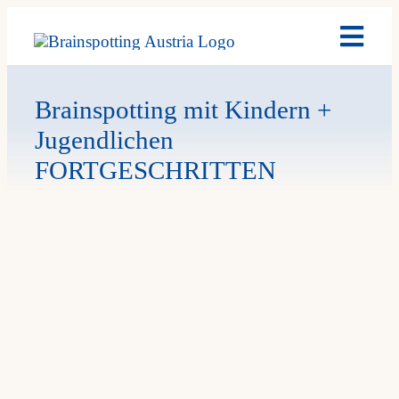
Skip
Toggl
to
Navig
content
Brain
Brainspotting mit Kindern +
Jugendlichen
Past 
FORTGESCHRITTEN
Date
My A