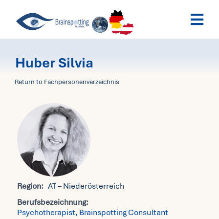
Skip
Togg
to
Navi
content
Brai
Huber Silvia
Pas
Return to Fachpersonenverzeichnis
Dat
My 
Region:
AT – Niederösterreich
Berufsbezeichnung:
Psychotherapist, Brainspotting Consultant