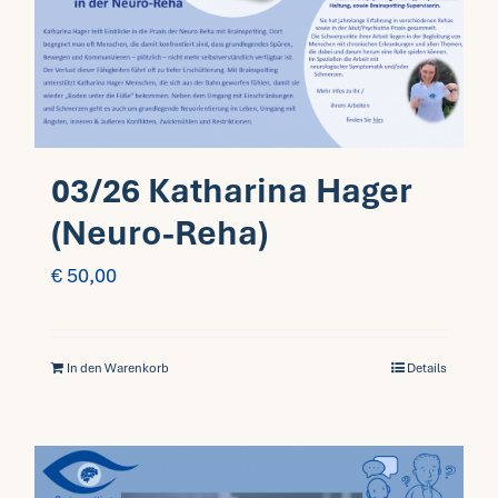
Fragen FAQ
Kontakt
03/26 Katharina Hager
Mein Account
(Neuro-Reha)
€
50,00
In den Warenkorb
Details