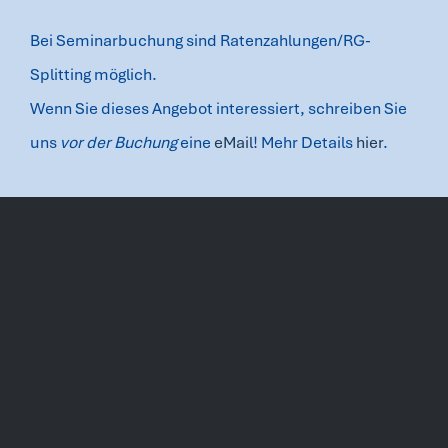
Bei Seminarbuchung sind Ratenzahlungen/RG-
Splitting möglich.
Kinder und Jugendliche –
Wenn Sie dieses Angebot interessiert, schreiben Sie
Wien
uns
vor der Buchung
eine
eMail
! Mehr Details
hier
.
10. September 2026
-
12. September 2026