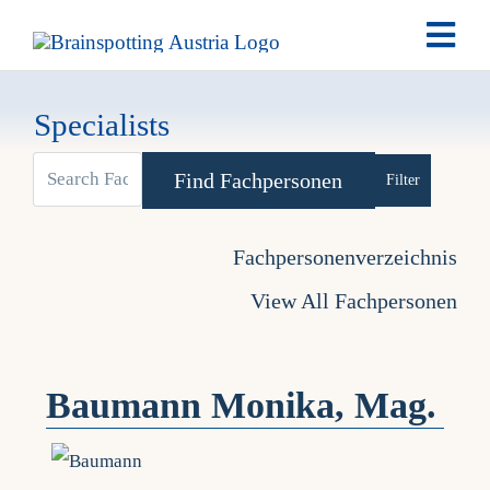
Skip
Togg
to
Navi
content
Brai
Specialists
Past
Advanced Se
Date
Fachpersonenverzeichnis
View All Fachpersonen
My 
Baumann Monika, Mag.