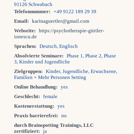
91126 Schwabach
Telefonnummer:
+49 9122 189 29 39
Email:
karinaguertler@gmail.com
Webseite:
https://psychotherapie-gürtler-
ionescu.de
Sprachen:
Deutsch, Englisch
Absolvierte Seminare:
Phase 1, Phase 2, Phase
3, Kinder und Jugendliche
Zielgruppen:
Kinder, Jugendliche, Erwachsene,
Familien + Mehr Personen Setting
Online Behandlung:
yes
Geschlecht:
female
Kostenerstattung:
yes
Praxis barrierefrei:
no
durch Brainspotting Trainings, LLC
zertifiziert:
ja