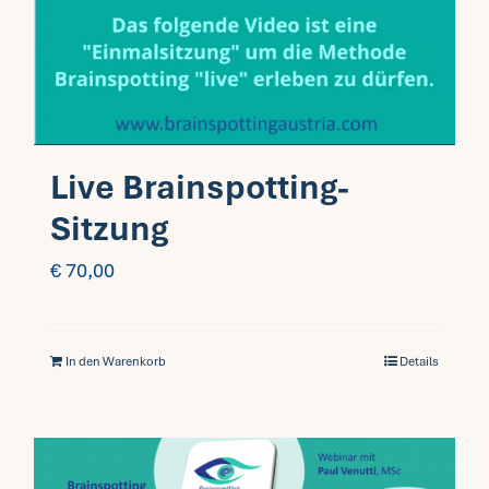
Fragen FAQ
Kontakt
Live Brainspotting-
Mein Account
Sitzung
€
70,00
In den Warenkorb
Details